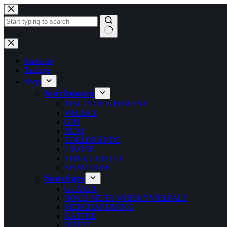
Zum
Inhalt
springen
Keine
Ergebnisse
Startseite
Tastings
Shop
Spirituosen
MALTS OF GERMANY
WHISKY
GIN
RUM
EDELBRÄNDE
LIKÖRE
FEINE GEISTER
SPIRITUOSE
Sonstiges
GLÄSER
NOCH MEHR WHISKYVIELFALT
MERCHANDISING
KAFFEE
DÜFTE