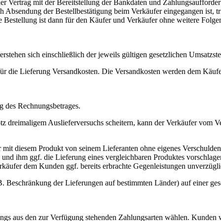
er Vertrag mit der Bereitstellung der Bankdaten und Zahlungsaufforder
 Absendung der Bestellbestätigung beim Verkäufer eingegangen ist, tri
. Die Bestellung ist dann für den Käufer und Verkäufer ohne weitere Folg
erstehen sich einschließlich der jeweils gültigen gesetzlichen Umsatzste
 für die Lieferung Versandkosten. Die Versandkosten werden dem Käufe
ang des Rechnungsbetrages.
rotz dreimaligem Auslieferversuchs scheitern, kann der Verkäufer vom 
er mit diesem Produkt von seinem Lieferanten ohne eigenes Verschulden 
und ihm ggf. die Lieferung eines vergleichbaren Produktes vorschlage
rkäufer dem Kunden ggf. bereits erbrachte Gegenleistungen unverzüglic
. Beschränkung der Lieferungen auf bestimmten Länder) auf einer geson
gs aus den zur Verfügung stehenden Zahlungsarten wählen. Kunden we