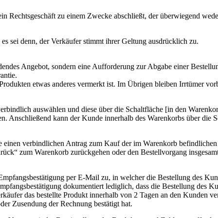
 ein Rechtsgeschäft zu einem Zwecke abschließt, der überwiegend weder 
 sei denn, der Verkäufer stimmt ihrer Geltung ausdrücklich zu.
indendes Angebot, sondern eine Aufforderung zur Abgabe einer Bestell
antie.
 Produkten etwas anderes vermerkt ist. Im Übrigen bleiben Irrtümer vor
erbindlich auswählen und diese über die Schaltfläche [in den Warenko
n. Anschließend kann der Kunde innerhalb des Warenkorbs über die Sc
unde einen verbindlichen Antrag zum Kauf der im Warenkorb befindlich
„zurück“ zum Warenkorb zurückgehen oder den Bestellvorgang insgesam
Empfangsbestätigung per E-Mail zu, in welcher die Bestellung des Ku
mpfangsbestätigung dokumentiert lediglich, dass die Bestellung des K
rkäufer das bestellte Produkt innerhalb von 2 Tagen an den Kunden v
oder Zusendung der Rechnung bestätigt hat.