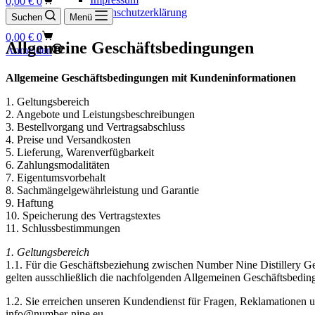
0,00
€
0
Datenschutzerklärung
Suchen
Menü
Warenkorb
0,00
€
0
Allgemeine Geschäftsbedingungen
Anmelden
Allgemeine Geschäftsbedingungen mit Kundeninformationen
1. Geltungsbereich
2. Angebote und Leistungsbeschreibungen
3. Bestellvorgang und Vertragsabschluss
4. Preise und Versandkosten
5. Lieferung, Warenverfügbarkeit
6. Zahlungsmodalitäten
7. Eigentumsvorbehalt
8. Sachmängelgewährleistung und Garantie
9. Haftung
10. Speicherung des Vertragstextes
11. Schlussbestimmungen
1. Geltungsbereich
1.1. Für die Geschäftsbeziehung zwischen Number Nine Distillery
gelten ausschließlich die nachfolgenden Allgemeinen Geschäftsbeding
1.2. Sie erreichen unseren Kundendienst für Fragen, Reklamatione
info@number-nine.eu.