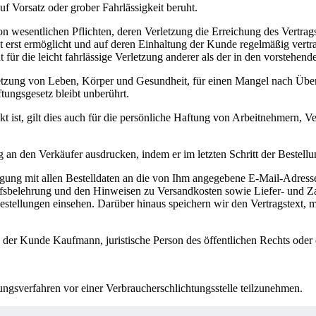
f Vorsatz oder grober Fahrlässigkeit beruht.
 von wesentlichen Pflichten, deren Verletzung die Erreichung des Vertra
rst ermöglicht und auf deren Einhaltung der Kunde regelmäßig vertraut
 für die leicht fahrlässige Verletzung anderer als der in den vorstehen
etzung von Leben, Körper und Gesundheit, für einen Mangel nach Übern
ungsgesetz bleibt unberührt.
 ist, gilt dies auch für die persönliche Haftung von Arbeitnehmern, Ve
 an den Verkäufer ausdrucken, indem er im letzten Schritt der Bestellu
ung mit allen Bestelldaten an die von Ihm angegebene E-Mail-Adresse z
fsbelehrung und den Hinweisen zu Versandkosten sowie Liefer- und Zah
estellungen einsehen. Darüber hinaus speichern wir den Vertragstext, m
n der Kunde Kaufmann, juristische Person des öffentlichen Rechts oder 
egungsverfahren vor einer Verbraucherschlichtungsstelle teilzunehmen.