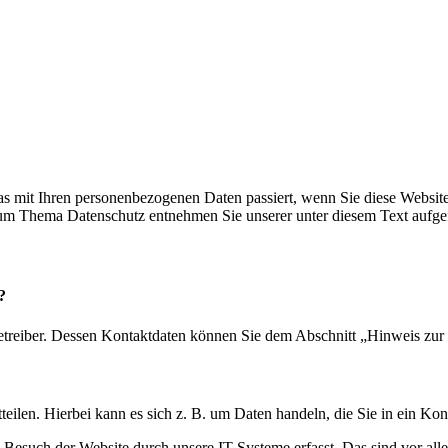
s mit Ihren personenbezogenen Daten passiert, wenn Sie diese Websit
 zum Thema Datenschutz entnehmen Sie unserer unter diesem Text aufge
?
etreiber. Dessen Kontaktdaten können Sie dem Abschnitt „Hinweis zur 
eilen. Hierbei kann es sich z. B. um Daten handeln, die Sie in ein Ko
esuch der Website durch unsere IT-Systeme erfasst. Das sind vor alle