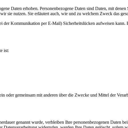
ene Daten erhoben. Personenbezogene Daten sind Daten, mit denen Sie
wir sie nutzen. Sie erläutert auch, wie und zu welchem Zweck das gesc
bei der Kommunikation per E-Mail) Sicherheitslücken aufweisen kann. E
e ist:
ie allein oder gemeinsam mit anderen über die Zwecke und Mittel der V
cherdauer genannt wurde, verbleiben Ihre personenbezogenen Daten bei 
r Datenverarbeitung widerrufen, werden Ihre Daten gelöscht, sofern wi