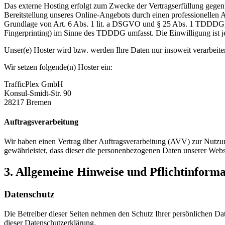
Das externe Hosting erfolgt zum Zwecke der Vertragserfüllung gegenü
Bereitstellung unseres Online-Angebots durch einen professionellen A
Grundlage von Art. 6 Abs. 1 lit. a DSGVO und § 25 Abs. 1 TDDDG, s
Fingerprinting) im Sinne des TDDDG umfasst. Die Einwilligung ist je
Unser(e) Hoster wird bzw. werden Ihre Daten nur insoweit verarbeiten
Wir setzen folgende(n) Hoster ein:
TrafficPlex GmbH
Konsul-Smidt-Str. 90
28217 Bremen
Auftragsverarbeitung
Wir haben einen Vertrag über Auftragsverarbeitung (AVV) zur Nutzung
gewährleistet, dass dieser die personenbezogenen Daten unserer We
3. Allgemeine Hinweise und Pflicht­inform
Datenschutz
Die Betreiber dieser Seiten nehmen den Schutz Ihrer persönlichen Da
dieser Datenschutzerklärung.