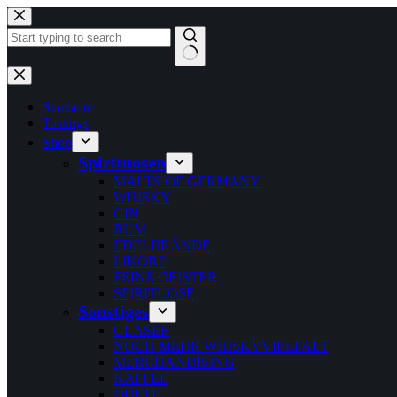
Zum
Inhalt
springen
Keine
Ergebnisse
Startseite
Tastings
Shop
Spirituosen
MALTS OF GERMANY
WHISKY
GIN
RUM
EDELBRÄNDE
LIKÖRE
FEINE GEISTER
SPIRITUOSE
Sonstiges
GLÄSER
NOCH MEHR WHISKYVIELFALT
MERCHANDISING
KAFFEE
DÜFTE