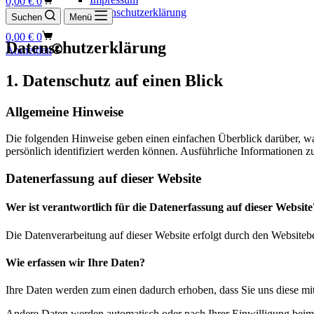
0,00
€
0
Datenschutzerklärung
Suchen
Menü
Warenkorb
0,00
€
0
Datenschutzerklärung
Anmelden
1. Datenschutz auf einen Blick
Allgemeine Hinweise
Die folgenden Hinweise geben einen einfachen Überblick darüber, wa
persönlich identifiziert werden können. Ausführliche Informationen
Datenerfassung auf dieser Website
Wer ist verantwortlich für die Datenerfassung auf dieser Website
Die Datenverarbeitung auf dieser Website erfolgt durch den Websiteb
Wie erfassen wir Ihre Daten?
Ihre Daten werden zum einen dadurch erhoben, dass Sie uns diese mitt
Andere Daten werden automatisch oder nach Ihrer Einwilligung beim B