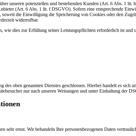
ber unseren potenziellen und bestehenden Kunden (Art. 6 Abs. 1 lit. b
nbieter (Art. 6 Abs. 1 lit. f DSGVO). Sofern eine entsprechende Einwil
oweit die Einwilligung die Speicherung von Cookies oder den Zugriff
derzeit widerrufbar.
, wie dies zur Erfüllung seiner Leistungspflichten erforderlich ist un
 des oben genannten Dienstes geschlossen. Hierbei handelt es sich um
bsitebesucher nur nach unseren Weisungen und unter Einhaltung der D
ationen
ten sehr ernst. Wir behandeln Ihre personenbezogenen Daten vertrauli