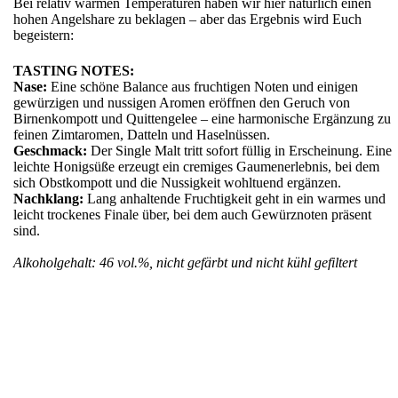
Bei relativ warmen Temperaturen haben wir hier natürlich einen
hohen Angelshare zu beklagen – aber das Ergebnis wird Euch
begeistern:
TASTING NOTES:
Nase:
Eine schöne Balance aus fruchtigen Noten und einigen
gewürzigen und nussigen Aromen eröffnen den Geruch von
Birnenkompott und Quittengelee – eine harmonische Ergänzung zu
feinen Zimtaromen, Datteln und Haselnüssen.
Geschmack:
Der Single Malt tritt sofort füllig in Erscheinung. Eine
leichte Honigsüße erzeugt ein cremiges Gaumenerlebnis, bei dem
sich Obstkompott und die Nussigkeit wohltuend ergänzen.
Nachklang:
Lang anhaltende Fruchtigkeit geht in ein warmes und
leicht trockenes Finale über, bei dem auch Gewürznoten präsent
sind.
Alkoholgehalt: 46 vol.%, nicht gefärbt und nicht kühl gefiltert