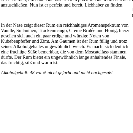
anzuschließen. Nun ist er perfekt und bereit, Liebhaber zu finden.
In der Nase zeigt dieser Rum ein reichhaltiges Aromenspektrum von
Vanille, Sultaninen, Trockenmango, Creme Brulée und Honig; hierzu
gesellen sich auch ein paar erdige und würzige Noten von
Kubebenpfeffer und Zimt. Am Gaumen ist der Rum füllig und trotz
seines Alkoholgehaltes ungewöhnlich weich. Es macht sich deutlich
eine fruchtige Süße bemerkbar, die von dem Moscatelfass stammen
dürfte. Der Rum bietet ein ungewöhnlich lange anhaltendes Finale,
das fruchtig, süß und warm ist.
Alkoholgehalt: 48 vol.% nicht gefärbt und nicht nachgesüßt.