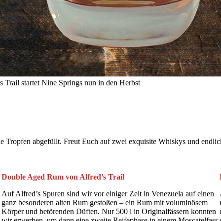
rail startet Nine Springs nun in den Herbst
ue Tropfen abgefüllt. Freut Euch auf zwei exquisite Whiskys und endl
Double Aged Rum von Alfred’s Trail
Auf Alfred’s Spuren sind wir vor einiger Zeit in Venezuela auf einen
ganz besonderen alten Rum gestoßen – ein Rum mit voluminösem
Körper und betörenden Düften. Nur 500 l in Originalfässern konnten
wir erwerben, um dann eine zweite Reifephase in einem Moscatelfass