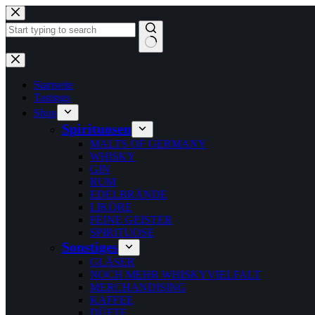
Zum
Inhalt
springen
Keine
Ergebnisse
Startseite
Tastings
Shop
Spirituosen
MALTS OF GERMANY
WHISKY
GIN
RUM
EDELBRÄNDE
LIKÖRE
FEINE GEISTER
SPIRITUOSE
Sonstiges
GLÄSER
NOCH MEHR WHISKYVIELFALT
MERCHANDISING
KAFFEE
DÜFTE