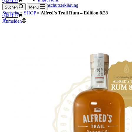
0,00
€
0
Datenschutzerklärung
Suchen
Menü
Startseite
»
SHOP
»
Alfred´s Trail Rum – Edition 8.28
Warenkorb
0,00
€
0
🔍
Anmelden