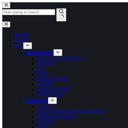
Zum
Inhalt
springen
Keine
Ergebnisse
Startseite
Tastings
Shop
Spirituosen
MALTS OF GERMANY
WHISKY
GIN
RUM
EDELBRÄNDE
LIKÖRE
FEINE GEISTER
SPIRITUOSE
Sonstiges
GLÄSER
NOCH MEHR WHISKYVIELFALT
MERCHANDISING
KAFFEE
DÜFTE