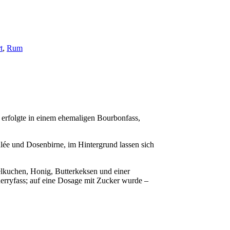
t
,
Rum
erfolgte in einem ehemaligen Bourbonfass,
ûlée und Dosenbirne, im Hintergrund lassen sich
lkuchen, Honig, Butterkeksen und einer
erryfass; auf eine Dosage mit Zucker wurde –