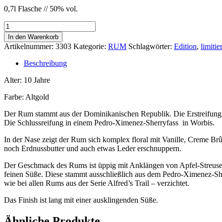
0,7l Flasche // 50% vol.
Alfred
´s
In den Warenkorb
Trail
Artikelnummer:
3303
Kategorie:
RUM
Schlagwörter:
Edition
,
limitier
Rum
-
Beschreibung
Edition
8.28
Alter: 10 Jahre
Menge
Farbe: Altgold
Der Rum stammt aus der Dominikanischen Republik. Die Erstreifung 
Die Schlussreifung in einem Pedro-Ximenez-Sherryfass in Worbis.
In der Nase zeigt der Rum sich komplex floral mit Vanille, Creme Br
noch Erdnussbutter und auch etwas Leder erschnuppern.
Der Geschmack des Rums ist üppig mit Anklängen von Apfel-Streuse
feinen Süße. Diese stammt ausschließlich aus dem Pedro-Ximenez-Sh
wie bei allen Rums aus der Serie Alfred’s Trail – verzichtet.
Das Finish ist lang mit einer ausklingenden Süße.
Ähnliche Produkte