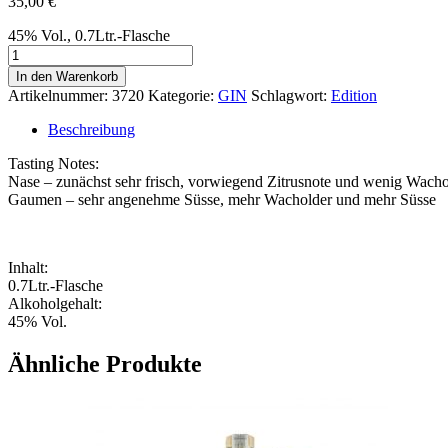
35,00
€
45% Vol., 0.7Ltr.-Flasche
DRY
GIN
In den Warenkorb
-
Artikelnummer:
3720
Kategorie:
GIN
Schlagwort:
Edition
Wuestefeld
Menge
Beschreibung
Tasting Notes:
Nase – zunächst sehr frisch, vorwiegend Zitrusnote und wenig Wacho
Gaumen – sehr angenehme Süsse, mehr Wacholder und mehr Süsse
Inhalt:
0.7Ltr.-Flasche
Alkoholgehalt:
45% Vol.
Ähnliche Produkte