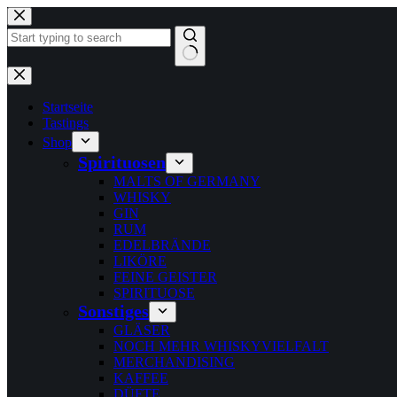
Zum
Inhalt
springen
Keine
Ergebnisse
Startseite
Tastings
Shop
Spirituosen
MALTS OF GERMANY
WHISKY
GIN
RUM
EDELBRÄNDE
LIKÖRE
FEINE GEISTER
SPIRITUOSE
Sonstiges
GLÄSER
NOCH MEHR WHISKYVIELFALT
MERCHANDISING
KAFFEE
DÜFTE