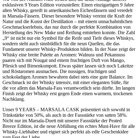
exklusiven 9 Years Edition vorzustellen: Einen einzigartigen 9 Jahre
alten Whisky, gereift in amerikanischen Eichenfässern und veredelt
in Marsala-Fässern. Dieser besondere Whisky vereint die Kraft der
Natur und die Kunst der Destillation – mit einem unnachahmlichen
Geschmackserlebnis, das nur durch die perfekte Kombination von
Herstellung des New Make und Reifung entstehen konnte. Die Zahl
„9“ ist nicht nur ein Symbol für die Reife und Tiefe dieses Whiskys,
sondern steht auch sinnbildlich für die neun Quellen, die das
Fundament unserer Whisky-Produktion bilden. In der Nase zeigt der
Whisky eine breite Palette an Aromen: Walnuss und Pekannuss
paaren sich mit Nougat und einem fruchtigen Duft von Mango,
Pfirsich und Birnenkompott. Etwas später lassen sich noch Lakritze
und Röstaromen ausmachen. Die nussigen, fruchtigen und
schokoladigen Aromen bewahren dabei stets eine gute Balance. Im
Geschmack ist der Whisky intensiv, mit einer eleganten Süße, für
die vor allem das Marsala-Fass verantwortlich sein dürfte. Im langen
Finish zeigt der Whisky erst gegen Ende einen warmem, trockenen
Nachklang.
Unser 9 YEARS – MARSALA CASK präsentiert sich sowohl in
Trinkstärke von 50%, als auch in der Fassstärke von satten 58%.
Nicht nur im Marsala-Duett mit unserer Fassstärke der Peated
Breeze Edition, ist die neue Abfüllung ein echtes Must-Have für alle
Whisky-Liebhaber und eignet sich perfekt als edle Geschenkidee
zum Fest der Liebe.