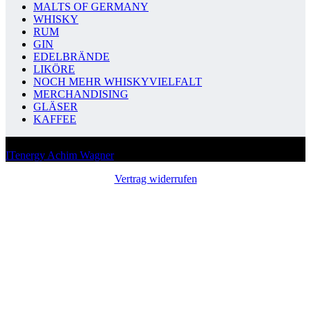
MALTS OF GERMANY
WHISKY
RUM
GIN
EDELBRÄNDE
LIKÖRE
NOCH MEHR WHISKYVIELFALT
MERCHANDISING
GLÄSER
KAFFEE
Copyright © 2026 Number Nine - Realisierung Webdesign
ITenergy Achim Wagner
Vertrag widerrufen