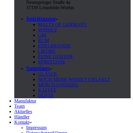
Neunspringer Straße 4a
37339 Leinefelde-Worbis
Spirituosen
MALTS OF GERMANY
WHISKY
GIN
RUM
EDELBRÄNDE
LIKÖRE
FEINE GEISTER
SPIRITUOSE
Sonstiges
GLÄSER
NOCH MEHR WHISKYVIELFALT
MERCHANDISING
KAFFEE
DÜFTE
Manufaktur
Team
Aktuelles
Händler
Kontakt
Impressum
Datenschutzerklärung