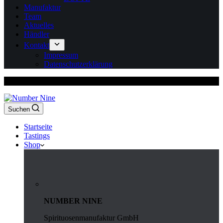
Manufaktur
Team
Aktuelles
Händler
Kontakt
Impressum
Datenschutzerklärung
Versandkostenfrei ab 150 Euro Bestellwert
Suchen
Startseite
Tastings
Shop
NUMBER NINE
Spirituosenmanufaktur GmbH