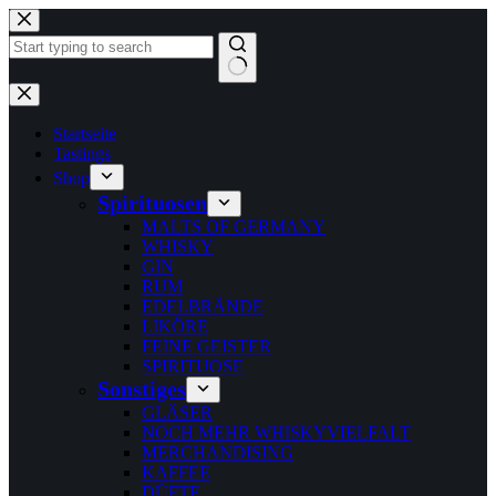
Zum
Inhalt
springen
Keine
Ergebnisse
Startseite
Tastings
Shop
Spirituosen
MALTS OF GERMANY
WHISKY
GIN
RUM
EDELBRÄNDE
LIKÖRE
FEINE GEISTER
SPIRITUOSE
Sonstiges
GLÄSER
NOCH MEHR WHISKYVIELFALT
MERCHANDISING
KAFFEE
DÜFTE