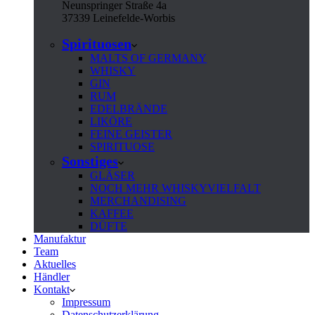
Neunspringer Straße 4a
37339 Leinefelde-Worbis
Spirituosen
MALTS OF GERMANY
WHISKY
GIN
RUM
EDELBRÄNDE
LIKÖRE
FEINE GEISTER
SPIRITUOSE
Sonstiges
GLÄSER
NOCH MEHR WHISKYVIELFALT
MERCHANDISING
KAFFEE
DÜFTE
Manufaktur
Team
Aktuelles
Händler
Kontakt
Impressum
Datenschutzerklärung