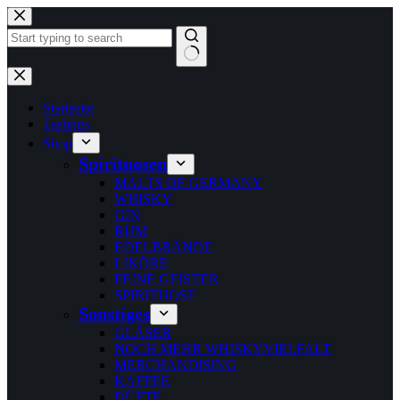
Zum
Inhalt
springen
Keine
Ergebnisse
Startseite
Tastings
Shop
Spirituosen
MALTS OF GERMANY
WHISKY
GIN
RUM
EDELBRÄNDE
LIKÖRE
FEINE GEISTER
SPIRITUOSE
Sonstiges
GLÄSER
NOCH MEHR WHISKYVIELFALT
MERCHANDISING
KAFFEE
DÜFTE