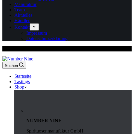
Manufaktur
Team
Aktuelles
Händler
Kontakt
Impressum
Datenschutzerklärung
Versandkostenfrei ab 150 Euro Bestellwert
Suchen
Startseite
Tastings
Shop
NUMBER NINE
Spirituosenmanufaktur GmbH