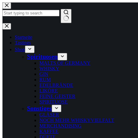
Zum
Inhalt
springen
Keine
Ergebnisse
Startseite
Tastings
Shop
Spirituosen
MALTS OF GERMANY
WHISKY
GIN
RUM
EDELBRÄNDE
LIKÖRE
FEINE GEISTER
SPIRITUOSE
Sonstiges
GLÄSER
NOCH MEHR WHISKYVIELFALT
MERCHANDISING
KAFFEE
DÜFTE